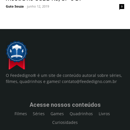
Guto Souza
-
junho 12, 2019
0
O Feededigno® é um site de conteúdo autoral sobre séries,
filmes, quadrinhos e games!
contato@feededigno.com.br
Acesse nossos conteúdos
Filmes
Séries
Games
Quadrinhos
Livros
Curiosidades