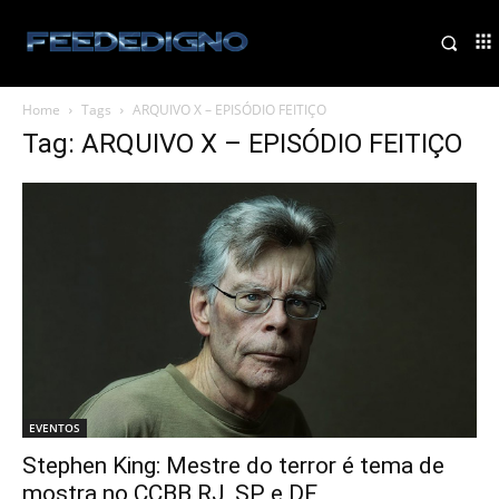
Home
Tags
ARQUIVO X – EPISÓDIO FEITIÇO
Tag: ARQUIVO X – EPISÓDIO FEITIÇO
EVENTOS
Stephen King: Mestre do terror é tema de
mostra no CCBB RJ, SP e DF