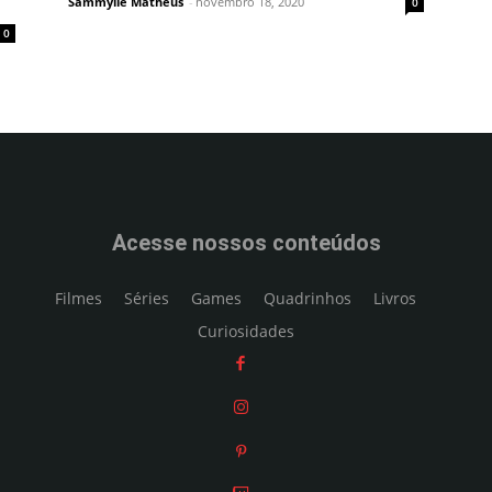
Sammylle Matheus
-
novembro 18, 2020
0
0
Acesse nossos conteúdos
Filmes
Séries
Games
Quadrinhos
Livros
Curiosidades