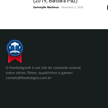
(2019, Bárbara Paz)
Sammylle Matheus
-
dezembro 5, 2020
O Feededigno® é um site de conteúdo autoral
sobre séries, filmes, quadrinhos e games!
contato@feededigno.com.br