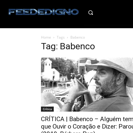
HO
Home
Tags
Babenco
Tag: Babenco
Crítica
CRÍTICA | Babenco – Alguém te
que Ouvir o Coração e Dizer: Paro