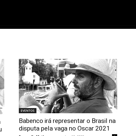
ME
FILMES
SÉRIES
GAMES
QU
EVENTOS
Babenco irá representar o Brasil na
m
disputa pela vaga no Oscar 2021
u