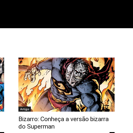
ME
FILMES
SÉRIES
GAMES
QU
Artigo
Bizarro: Conheça a versão bizarra
do Superman