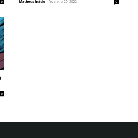
Matheus Inácio
-
fevereiro 20, 2022
0
0
a
0