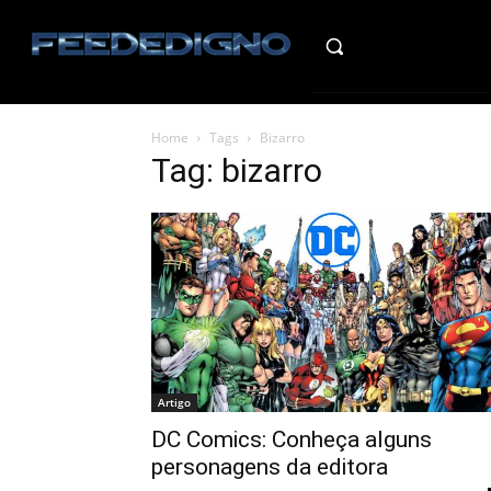
HO
Home
Tags
Bizarro
Tag: bizarro
Artigo
DC Comics: Conheça alguns
personagens da editora