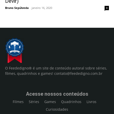
Devir)
Bruno Sepúlveda
-
janeiro 16, 2020
0
O Feededigno® é um site de conteúdo autoral sobre séries,
filmes, quadrinhos e games!
contato@feededigno.com.br
Acesse nossos conteúdos
Filmes
Séries
Games
Quadrinhos
Livros
Curiosidades