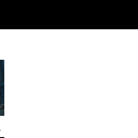
ME
FILMES
SÉRIES
GAMES
QU
r