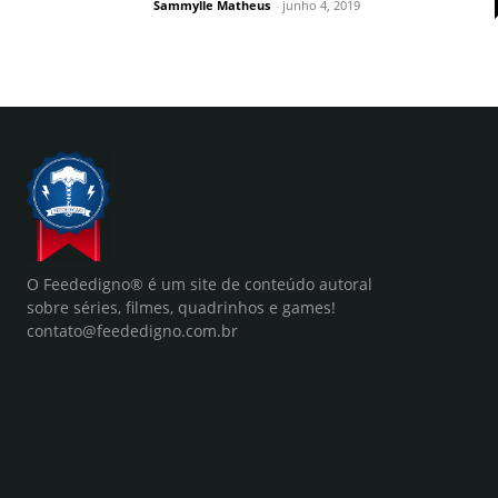
Sammylle Matheus
-
junho 4, 2019
O Feededigno® é um site de conteúdo autoral
sobre séries, filmes, quadrinhos e games!
contato@feededigno.com.br