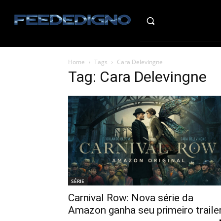
HO
Home
Tags
Cara Delevingne
Tag: Cara Delevingne
SÉRIE
Carnival Row: Nova série da
Amazon ganha seu primeiro traile