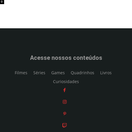
0
Acesse nossos conteúdos
Filmes
Séries
Games
Quadrinhos
Livros
Curiosidades