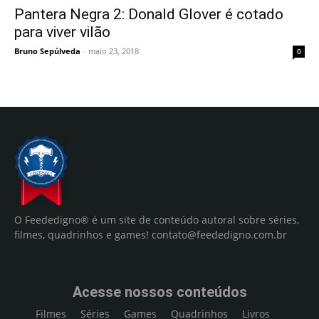
Pantera Negra 2: Donald Glover é cotado
para viver vilão
Bruno Sepúlveda
-
maio 23, 2018
0
O Feededigno® é um site de conteúdo autoral sobre séries,
filmes, quadrinhos e games!
contato@feededigno.com.br
Acesse nossos conteúdos
Filmes
Séries
Games
Quadrinhos
Livros