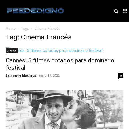
Home
Tags
Cinema Francês
Tag: Cinema Francês
Artigo
Cannes: 5 filmes cotados para dominar o
festival
Sammylle Matheus
-
maio 19, 2022
0