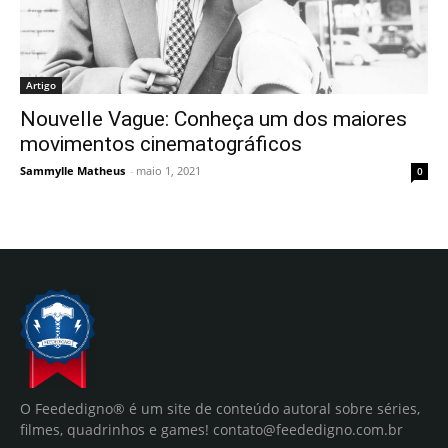
Artigo
Nouvelle Vague: Conheça um dos maiores
movimentos cinematográficos
Sammylle Matheus
-
maio 1, 2021
0
O Feededigno® é um site de conteúdo autoral sobre séries,
filmes, quadrinhos e games!
contato@feededigno.com.br