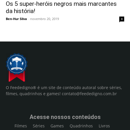
Os 5 super-heróis negros mais marcantes
da história!
Ben-Hur Silva
-
novembro 20, 2019
0
O Feededigno® é um site de conteúdo autoral sobre séries,
filmes, quadrinhos e games!
contato@feededigno.com.br
Acesse nossos conteúdos
Filmes
Séries
Games
Quadrinhos
Livros