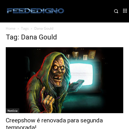
Home
Tags
Dana Gould
Tag: Dana Gould
Notícia
Creepshow é renovada para segunda
temporada!