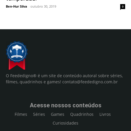
Ben-Hur Silva
-
outubro 30, 2019
0
O Feededigno® é um site de conteúdo autoral sobre séries,
filmes, quadrinhos e games!
contato@feededigno.com.br
Acesse nossos conteúdos
Filmes
Séries
Games
Quadrinhos
Livros
Curiosidades