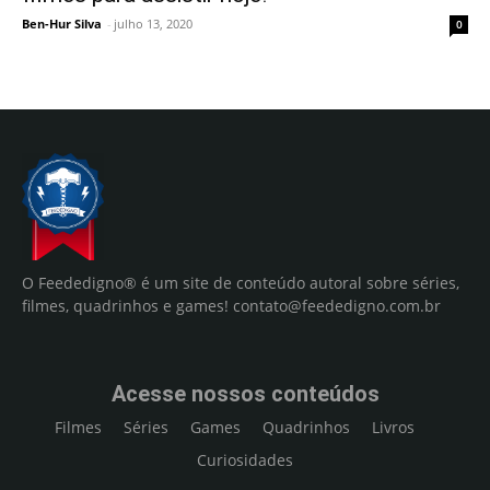
Ben-Hur Silva
-
julho 13, 2020
0
O Feededigno® é um site de conteúdo autoral sobre séries,
filmes, quadrinhos e games!
contato@feededigno.com.br
Acesse nossos conteúdos
Filmes
Séries
Games
Quadrinhos
Livros
Curiosidades