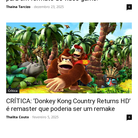
Thaina Tarcizo
-
dezembro 23, 2025
0
Crítica
CRÍTICA: ‘Donkey Kong Country Returns HD’
é remaster que poderia ser um remake
Thalita Couto
-
fevereiro 5, 2025
0