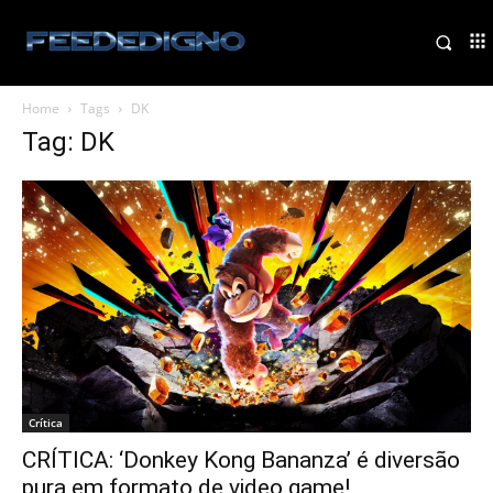
Home
Tags
DK
Tag: DK
Crítica
CRÍTICA: ‘Donkey Kong Bananza’ é diversão
pura em formato de video game!