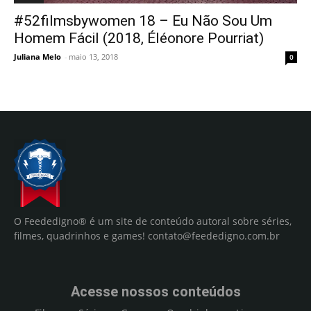
#52filmsbywomen 18 – Eu Não Sou Um
Homem Fácil (2018, Éléonore Pourriat)
Juliana Melo
-
maio 13, 2018
0
O Feededigno® é um site de conteúdo autoral sobre séries,
filmes, quadrinhos e games!
contato@feededigno.com.br
Acesse nossos conteúdos