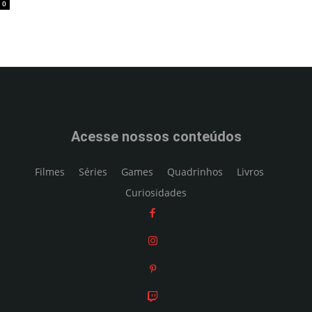
0
Acesse nossos conteúdos
Filmes
Séries
Games
Quadrinhos
Livros
Curiosidades