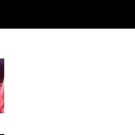
ME
FILMES
SÉRIES
GAMES
QU