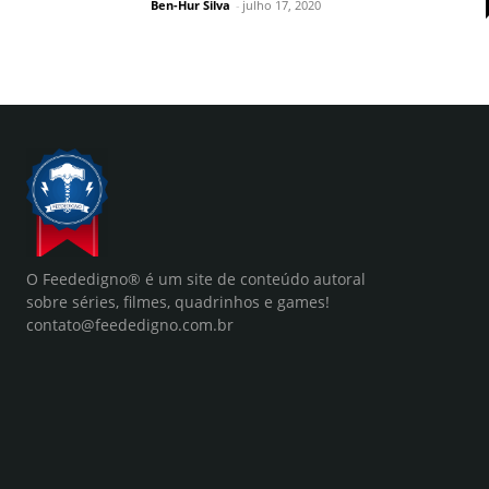
Ben-Hur Silva
-
julho 17, 2020
O Feededigno® é um site de conteúdo autoral
sobre séries, filmes, quadrinhos e games!
contato@feededigno.com.br