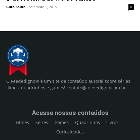
Guto Souza
-
setembro 5, 2018
0
O Feededigno® é um site de conteúdo autoral sobre séries,
filmes, quadrinhos e games!
contato@feededigno.com.br
Acesse nossos conteúdos
Filmes
Séries
Games
Quadrinhos
Livros
Curiosidades