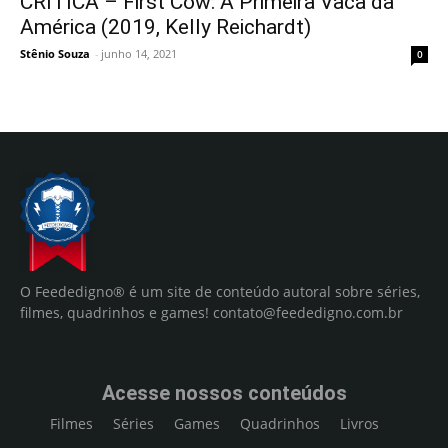
CRÍTICA – First Cow: A Primeira Vaca da
América (2019, Kelly Reichardt)
Stênio Souza
-
junho 14, 2021
0
O Feededigno® é um site de conteúdo autoral sobre séries,
filmes, quadrinhos e games!
contato@feededigno.com.br
Acesse nossos conteúdos
Filmes
Séries
Games
Quadrinhos
Livros