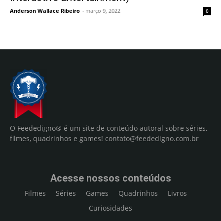
Anderson Wallace Ribeiro
-
março 9, 2022
0
O Feededigno® é um site de conteúdo autoral sobre séries,
filmes, quadrinhos e games!
contato@feededigno.com.br
Acesse nossos conteúdos
Filmes
Séries
Games
Quadrinhos
Livros
Curiosidades