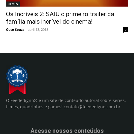
FILMES
Os Incríveis 2: SAIU o primeiro trailer da
família mais incrível do cinema!
Guto Souza
-
abril 13, 2018
0
O Feededigno® é um site de conteúdo autoral sobre séries,
filmes, quadrinhos e games!
contato@feededigno.com.br
Acesse nossos conteúdos