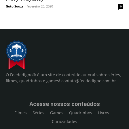
Guto Souza
-
fevereiro 20, 2020
0
O Feededigno® é um site de conteúdo autoral sobre séries,
filmes, quadrinhos e games!
contato@feededigno.com.br
Acesse nossos conteúdos
Filmes
Séries
Games
Quadrinhos
Livros
Curiosidades