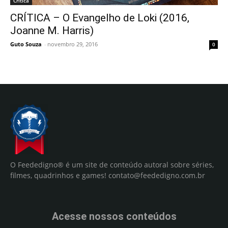
Crítica
CRÍTICA – O Evangelho de Loki (2016,
Joanne M. Harris)
Guto Souza
-
novembro 29, 2016
0
O Feededigno® é um site de conteúdo autoral sobre séries,
filmes, quadrinhos e games!
contato@feededigno.com.br
Acesse nossos conteúdos