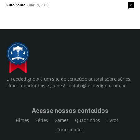
Guto Souza
-
abril 9, 2019
0
O Feededigno® é um site de conteúdo autoral sobre séries,
filmes, quadrinhos e games!
contato@feededigno.com.br
Acesse nossos conteúdos
Filmes
Séries
Games
Quadrinhos
Livros
Curiosidades