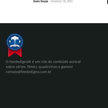
Guto Souza
-
fevereiro 18, 2021
O Feededigno® é um site de conteúdo autoral
sobre séries, filmes, quadrinhos e games!
contato@feededigno.com.br