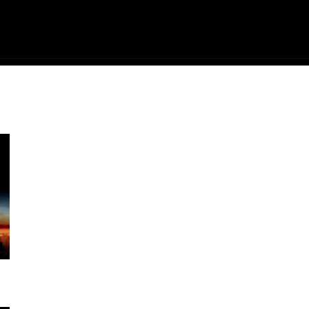
ME
FILMES
SÉRIES
GAMES
QU