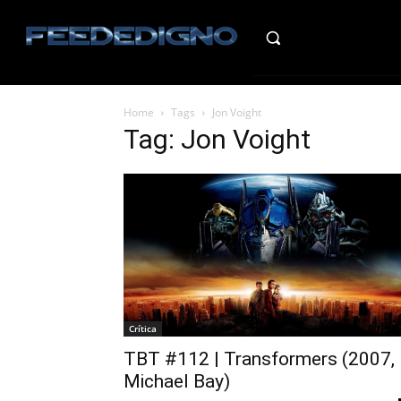
HO
Home
Tags
Jon Voight
Tag: Jon Voight
Crítica
TBT #112 | Transformers (2007,
Michael Bay)