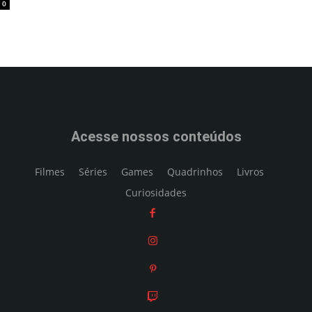
0
Acesse nossos conteúdos
Filmes
Séries
Games
Quadrinhos
Livros
Curiosidades