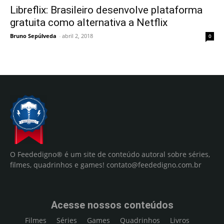
Libreflix: Brasileiro desenvolve plataforma
gratuita como alternativa a Netflix
Bruno Sepúlveda
-
abril 2, 2018
0
O Feededigno® é um site de conteúdo autoral sobre séries,
filmes, quadrinhos e games!
contato@feededigno.com.br
Acesse nossos conteúdos
Filmes
Séries
Games
Quadrinhos
Livros