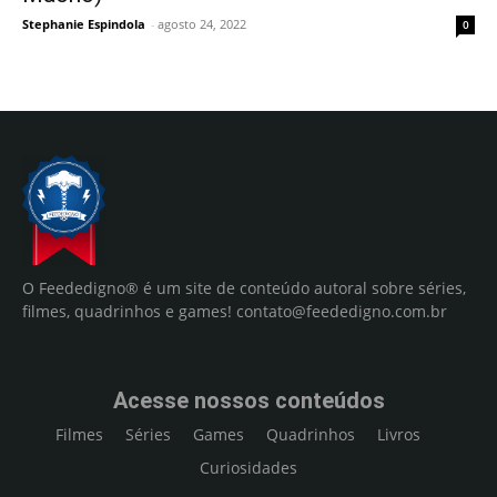
Stephanie Espindola
-
agosto 24, 2022
0
O Feededigno® é um site de conteúdo autoral sobre séries,
filmes, quadrinhos e games!
contato@feededigno.com.br
Acesse nossos conteúdos
Filmes
Séries
Games
Quadrinhos
Livros
Curiosidades