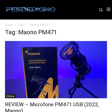
Home
Tags
Maono PM471
Tag: Maono PM471
Crítica
REVIEW – Microfone PM471 USB (2022,
Maono)