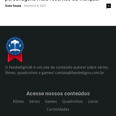
Guto Souza
-
fevereiro 4, 2021
0
O Feededigno® é um site de conteúdo autoral sobre séries,
filmes, quadrinhos e games!
contato@feededigno.com.br
Acesse nossos conteúdos
Filmes
Séries
Games
Quadrinhos
Livros
Curiosidades