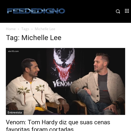
Home
Tags
Michelle Lee
Tag: Michelle Lee
Entrevista
Venom: Tom Hardy diz que suas cenas
favoritas foram cortadas