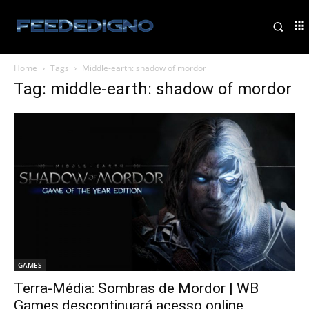
Home
Tags
Middle-earth: shadow of mordor
Tag: middle-earth: shadow of mordor
GAMES
Terra-Média: Sombras de Mordor | WB
Games descontinuará acesso online