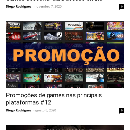
Diego Rodriguez
-
novembro 7, 2020
0
Artigo
Promoções de games nas principais
plataformas #12
Diego Rodriguez
-
agosto 8, 2020
0