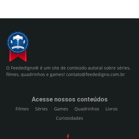
O Feededigno® é um site de conteúdo autoral sobre séries,
filmes, quadrinhos e games!
contato@feededigno.com.br
Acesse nossos conteúdos
Filmes
Séries
Games
Quadrinhos
Livros
Curiosidades