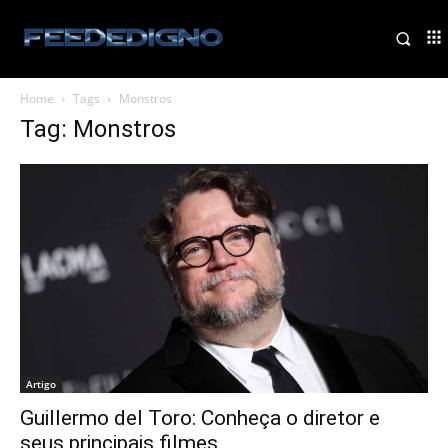
Home
Tags
Monstros
Tag: Monstros
Artigo
Guillermo del Toro: Conheça o diretor e
seus principais filmes