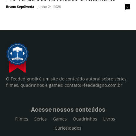
Bruno Sepúlveda
-
junho 24, 2026
0
O Feededigno® é um site de conteúdo autoral sobre séries,
filmes, quadrinhos e games!
contato@feededigno.com.br
Acesse nossos conteúdos
Filmes
Séries
Games
Quadrinhos
Livros
Curiosidades