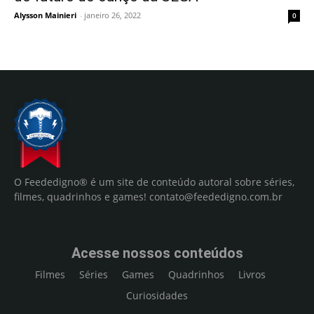
Alysson Mainieri
-
janeiro 26, 2022
0
O Feededigno® é um site de conteúdo autoral sobre séries,
filmes, quadrinhos e games!
contato@feededigno.com.br
Acesse nossos conteúdos
Filmes
Séries
Games
Quadrinhos
Livros
Curiosidades