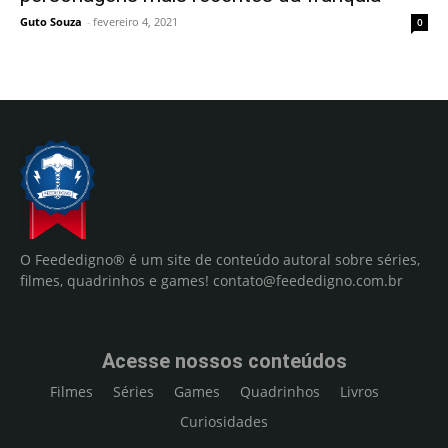
Guto Souza
-
fevereiro 4, 2021
0
O Feededigno® é um site de conteúdo autoral sobre séries,
filmes, quadrinhos e games!
contato@feededigno.com.br
Acesse nossos conteúdos
Filmes
Séries
Games
Quadrinhos
Livros
Curiosidades