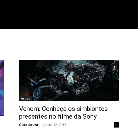
ME
FILMES
SÉRIES
GAMES
QU
Artigo
Venom: Conheça os simbiontes
presentes no filme da Sony
Guto Souza
-
agosto 12, 2018
0