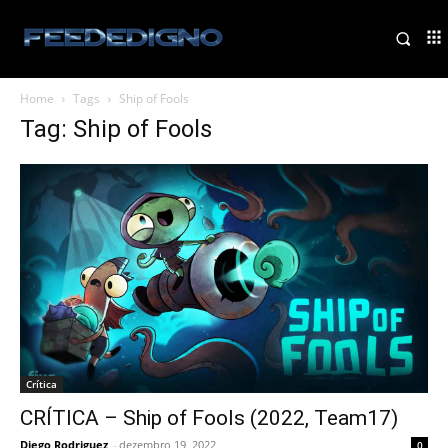
Home
Tags
Ship of Fools
Tag: Ship of Fools
Crítica
CRÍTICA – Ship of Fools (2022, Team17)
Diego Rodriguez
-
dezembro 19, 2022
0