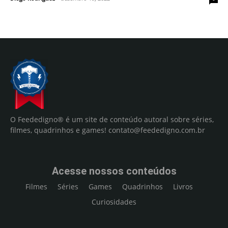
O Feededigno® é um site de conteúdo autoral sobre séries,
filmes, quadrinhos e games!
contato@feededigno.com.br
Acesse nossos conteúdos
Filmes
Séries
Games
Quadrinhos
Livros
Curiosidades