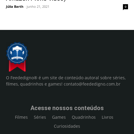
Júlia Barth
-
junho 21, 2021
0
O Feededigno® é um site de conteúdo autoral sobre séries,
filmes, quadrinhos e games!
contato@feededigno.com.br
Acesse nossos conteúdos
Filmes
Séries
Games
Quadrinhos
Livros
Curiosidades