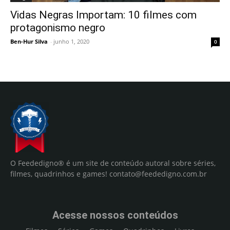
Vidas Negras Importam: 10 filmes com
protagonismo negro
Ben-Hur Silva
-
junho 1, 2020
0
O Feededigno® é um site de conteúdo autoral sobre séries,
filmes, quadrinhos e games!
contato@feededigno.com.br
Acesse nossos conteúdos