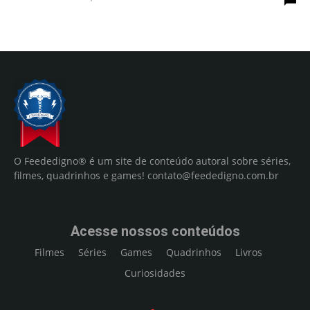
O Feededigno® é um site de conteúdo autoral sobre séries,
filmes, quadrinhos e games!
contato@feededigno.com.br
Acesse nossos conteúdos
Filmes
Séries
Games
Quadrinhos
Livros
Curiosidades