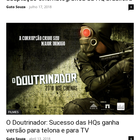
Guto Souza
-
julho 17, 2018
0
FILMES
O Doutrinador: Sucesso das HQs ganha
versão para telona e para TV
Guto Souza
-
abril 13, 2018
0