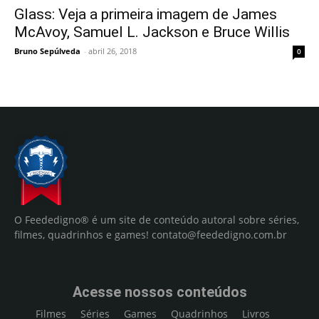
Glass: Veja a primeira imagem de James
McAvoy, Samuel L. Jackson e Bruce Willis
Bruno Sepúlveda
-
abril 26, 2018
0
O Feededigno® é um site de conteúdo autoral sobre séries,
filmes, quadrinhos e games!
contato@feededigno.com.br
Acesse nossos conteúdos
Filmes
Séries
Games
Quadrinhos
Livros