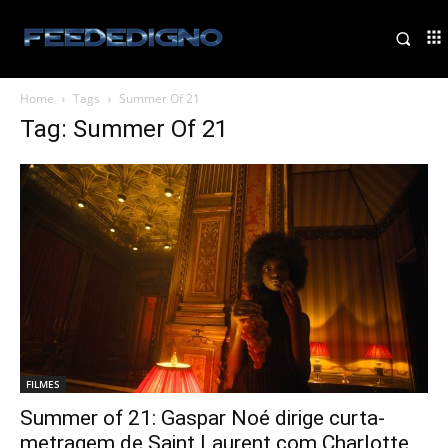
Home
Tags
Summer Of 21
Tag: Summer Of 21
FILMES
Summer of 21: Gaspar Noé dirige curta-
metragem de Saint Laurent com Charlotte