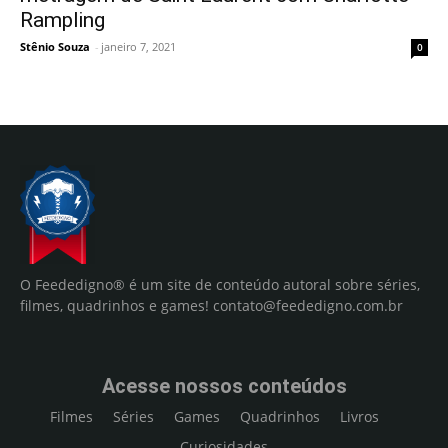
Rampling
Stênio Souza
-
janeiro 7, 2021
0
O Feededigno® é um site de conteúdo autoral sobre séries,
filmes, quadrinhos e games!
contato@feededigno.com.br
Acesse nossos conteúdos
Filmes
Séries
Games
Quadrinhos
Livros
Curiosidades