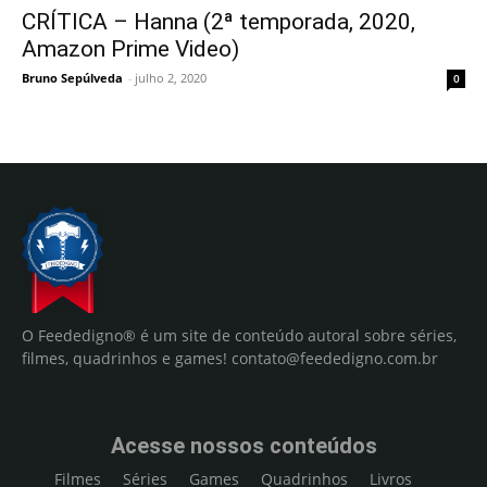
CRÍTICA – Hanna (2ª temporada, 2020,
Amazon Prime Video)
Bruno Sepúlveda
-
julho 2, 2020
0
O Feededigno® é um site de conteúdo autoral sobre séries,
filmes, quadrinhos e games!
contato@feededigno.com.br
Acesse nossos conteúdos
Filmes
Séries
Games
Quadrinhos
Livros