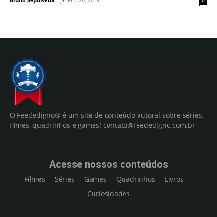
Bruno Sepúlveda
-
janeiro 28, 2019
0
O Feededigno® é um site de conteúdo autoral sobre séries,
filmes, quadrinhos e games!
contato@feededigno.com.br
Acesse nossos conteúdos
Filmes
Séries
Games
Quadrinhos
Livros
Curiosidades