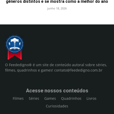
gêneros distintos e se mostra como a melhor do ano
junho 18, 2026
O Feededigno® é um site de conteúdo autoral sobre séries,
filmes, quadrinhos e games!
contato@feededigno.com.br
Acesse nossos conteúdos
Filmes
Séries
Games
Quadrinhos
Livros
Curiosidades