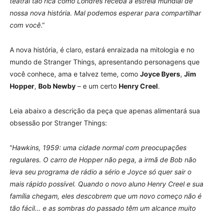
teatral tão rica como Londres receba a estreia mundial de
nossa nova história. Mal podemos esperar para compartilhar
com você
.”
A nova história, é claro, estará enraizada na mitologia e no
mundo de Stranger Things, apresentando personagens que
você conhece, ama e talvez teme, como
Joyce Byers
,
Jim
Hopper
,
Bob Newby
– e um certo
Henry Creel
.
Leia abaixo a descrição da peça que apenas alimentará sua
obsessão por Stranger Things:
“
Hawkins, 1959: uma cidade normal com preocupações
regulares. O carro de Hopper não pega, a irmã de Bob não
leva seu programa de rádio a sério e Joyce só quer sair o
mais rápido possível. Quando o novo aluno Henry Creel e sua
família chegam, eles descobrem que um novo começo não é
tão fácil… e as sombras do passado têm um alcance muito