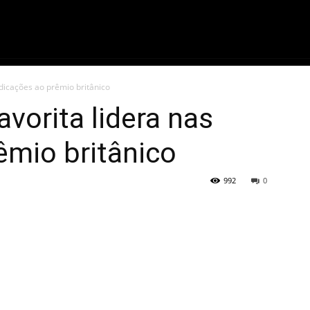
ME
FILMES
SÉRIES
GAMES
QU
ndicações ao prêmio britânico
vorita lidera nas
êmio britânico
992
0