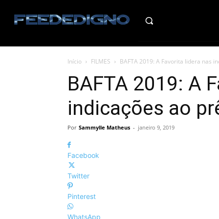
HO
Início
FILMES
BAFTA 2019: A Favorita lidera nas i
BAFTA 2019: A Fa
indicações ao pr
Por
Sammylle Matheus
-
janeiro 9, 2019
Facebook
Twitter
Pinterest
WhatsApp