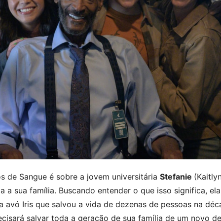
os de Sangue é sobre a jovem universitária
Stefanie
(Kaitl
 a sua família. Buscando entender o que isso significa, el
ua avó Iris que salvou a vida de dezenas de pessoas na dé
ecisará salvar toda a geração de sua família de um novo 