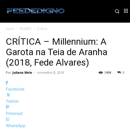
Início
FILMES
Crítica
CRÍTICA – Millennium: A
Garota na Teia de Aranha
(2018, Fede Alvares)
Por
Juliana Melo
-
novembro 8, 2018
1494
0
Facebook
Twitter
Pinterest
WhatsApp