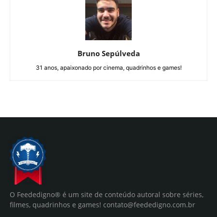
Bruno Sepúlveda
31 anos, apaixonado por cinema, quadrinhos e games!
O Feededigno® é um site de conteúdo autoral sobre séries,
filmes, quadrinhos e games!
contato@feededigno.com.br