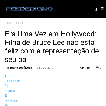
Início
FILMES
Era Uma Vez em Hollywood:
Filha de Bruce Lee não está
feliz com a representação de
seu pai
Por
Bruno Sepúlveda
-
julho 30, 2019
1454
0
Facebook
Twitter
Pinterest