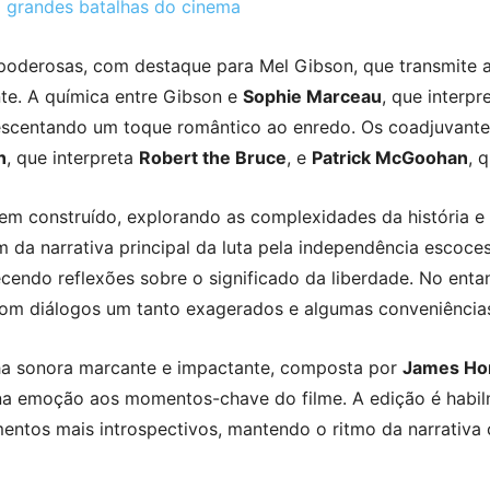
grandes batalhas do cinema
poderosas, com destaque para Mel Gibson, que transmite 
nte. A química entre Gibson e
Sophie Marceau
, que interpr
escentando um toque romântico ao enredo. Os coadjuvant
n
, que interpreta
Robert the Bruce
, e
Patrick McGoohan
, 
em construído, explorando as complexidades da história e
 da narrativa principal da luta pela independência escoce
ecendo reflexões sobre o significado da liberdade. No ent
 com diálogos um tanto exagerados e algumas conveniências
lha sonora marcante e impactante, composta por
James Ho
na emoção aos momentos-chave do filme. A edição é habilm
ntos mais introspectivos, mantendo o ritmo da narrativa 