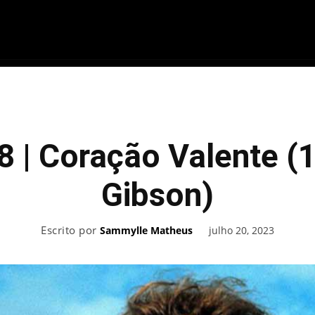
ME
FILMES
SÉRIES
GAMES
QU
 | Coração Valente (
Gibson)
Escrito por
julho 20, 2023
Sammylle Matheus