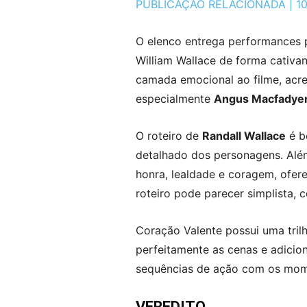
PUBLICAÇÃO RELACIONADA | 10 
O elenco entrega performances 
William Wallace de forma cativa
camada emocional ao filme, acr
especialmente
Angus Macfadye
O roteiro de
Randall Wallace
é b
detalhado dos personagens. Além
honra, lealdade e coragem, ofer
roteiro pode parecer simplista,
Coração Valente possui uma tri
perfeitamente as cenas e adicio
sequências de ação com os mome
VEREDITO