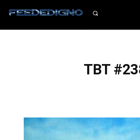
HO
TBT #238