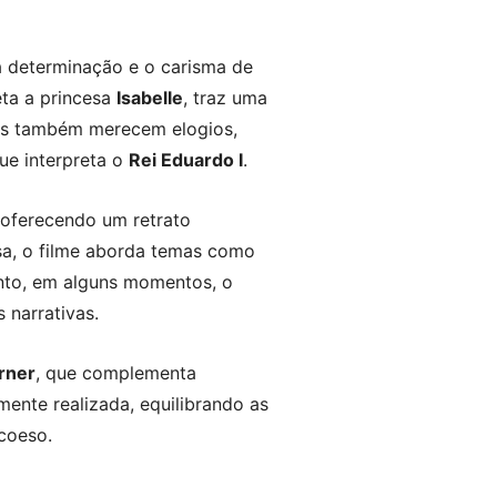
a determinação e o carisma de
eta a princesa
Isabelle
, traz uma
es também merecem elogios,
que interpreta o
Rei Eduardo I
.
 oferecendo um retrato
sa, o filme aborda temas como
anto, em alguns momentos, o
 narrativas.
rner
, que complementa
ente realizada, equilibrando as
coeso.