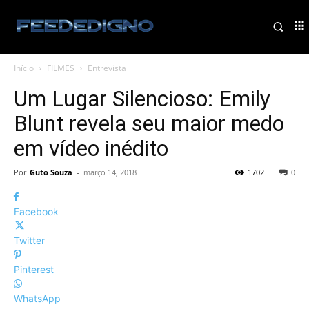
Início
FILMES
Entrevista
Um Lugar Silencioso: Emily
Blunt revela seu maior medo
em vídeo inédito
Por
Guto Souza
-
março 14, 2018
1702
0
Facebook
Twitter
Pinterest
WhatsApp