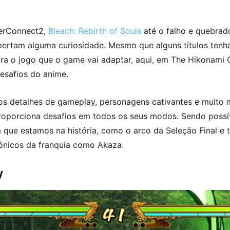
berConnect2,
Bleach: Rebirth of Souls
até o falho e quebra
ertam alguma curiosidade. Mesmo que alguns títulos tenh
a o jogo que o game vai adaptar, aqui, em The Hikonami C
esafios do anime.
cos detalhes de gameplay, personagens cativantes e muito
roporciona desafios em todos os seus modos. Sendo possív
que estamos na história, como o arco da Seleção Final e 
ônicos da franquia como Akaza.
y