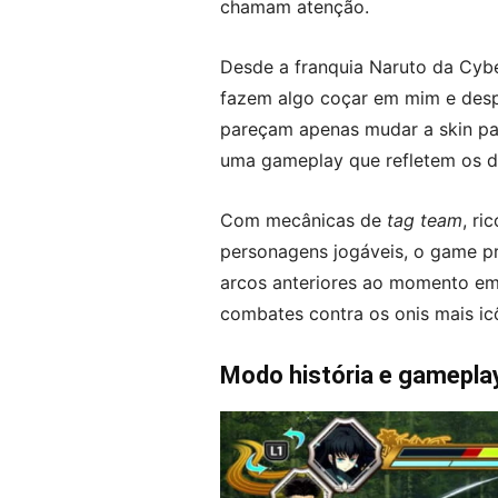
chamam atenção.
Desde a franquia Naruto da Cy
fazem algo coçar em mim e desp
pareçam apenas mudar a skin par
uma gameplay que refletem os d
Com mecânicas de
tag team
, ri
personagens jogáveis, o game p
arcos anteriores ao momento em 
combates contra os onis mais ic
Modo história e gamepla