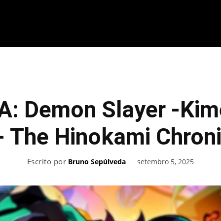
ME
FILMES
SÉRIES
GAMES
QU
A: Demon Slayer -Kim
- The Hinokami Chroni
Escrito por
setembro 5, 2025
Bruno Sepúlveda