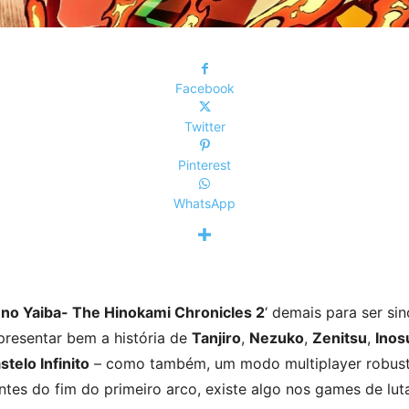
Facebook
Twitter
Pinterest
WhatsApp
no Yaiba- The Hinokami Chronicles 2
‘ demais para ser si
presentar bem a história de
Tanjiro
,
Nezuko
,
Zenitsu
,
Ino
stelo Infinito
– como também, um modo multiplayer robus
tes do fim do primeiro arco, existe algo nos games de lu