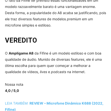
O fato da Fifine ter previsto essas funcionalidades em um
modelo razoavelmente barato é uma vantagem enorme.
Desta forma, a popularidade do A8 acaba se justificando, pois
ele traz diversos
features
de modelos
premium
em um
microfone simples e estiloso.
VEREDITO
O
Ampligame A8
da Fifine é um modelo estiloso e com boa
qualidade de áudio. Munido de diversas
features
, ele é uma
ótima escolha para quem quer começar a melhorar a
qualidade de vídeos,
lives
e
podcasts
na internet.
Nossa nota
4,0 / 5,0
LEIA TAMBÉM:
REVIEW – Microfone Dinâmico K688 (2022,
Fifine)