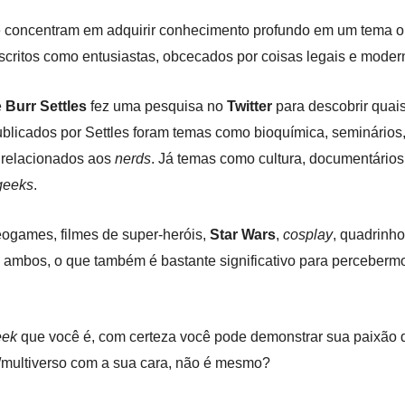
e concentram em adquirir conhecimento profundo em um tema ou 
ritos como entusiastas, obcecados por coisas legais e moder
e
Burr Settles
fez uma pesquisa no
Twitter
para descobrir quai
publicados por Settles foram temas como bioquímica, seminários
s relacionados aos
nerds
. Já temas como
cultura
,
documentários
geeks
.
eogames
,
filmes de super-heróis
,
Star Wars
,
cosplay
,
quadrinho
ambos, o que também é bastante significativo para perceberm
eek
que você é, com certeza você pode demonstrar sua paixão d
/multiverso com a sua cara, não é mesmo?