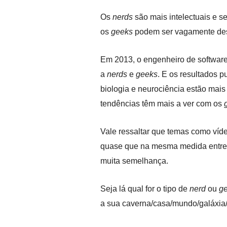
Os
nerds
são mais intelectuais e s
os
geeks
podem ser vagamente desc
Em 2013, o engenheiro de softwar
a
nerds
e
geeks
. E os resultados 
biologia e neurociência estão mai
tendências
têm mais a ver com os
Vale ressaltar que temas como
víd
quase que na mesma medida entre 
muita semelhança.
Seja lá qual for o tipo de
nerd
ou
g
a sua caverna/casa/mundo/galáxia