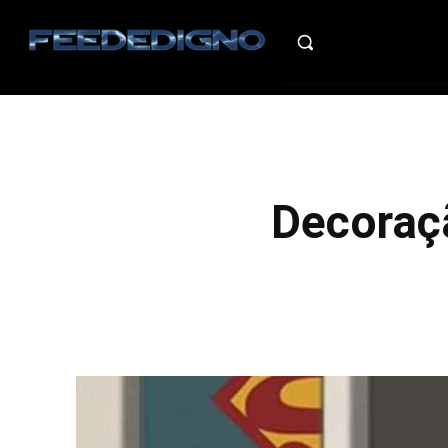
HO
Decoraçã