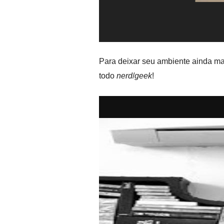
Para deixar seu ambiente ainda mai
todo
nerd
/
geek
!