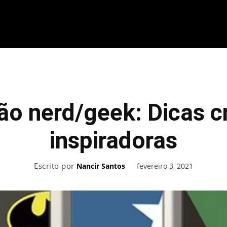
ME
FILMES
SÉRIES
GAMES
QU
o nerd/geek: Dicas cr
inspiradoras
Escrito por
fevereiro 3, 2021
Nancir Santos