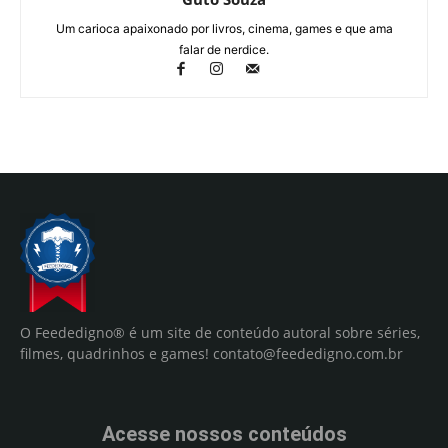
Um carioca apaixonado por livros, cinema, games e que ama
falar de nerdice.
O Feededigno® é um site de conteúdo autoral sobre séries,
filmes, quadrinhos e games!
contato@feededigno.com.br
Acesse nossos conteúdos