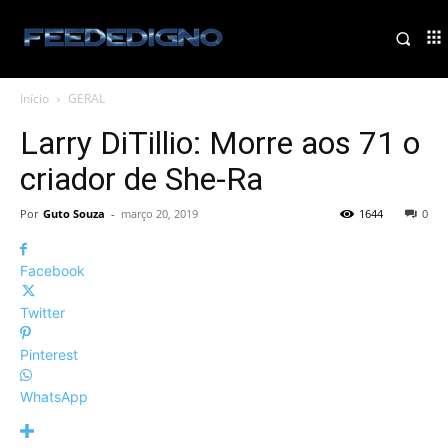
Início
GERAL
Larry DiTillio: Morre aos 71 o
criador de She-Ra
Por
Guto Souza
-
março 20, 2019
1644
0
Facebook
Twitter
Pinterest
WhatsApp