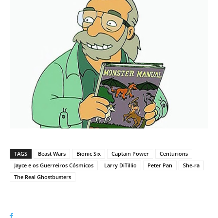
TAGS
Beast Wars
Bionic Six
Captain Power
Centurions
Jayce e os Guerreiros Cósmicos
Larry DiTillio
Peter Pan
She-ra
The Real Ghostbusters