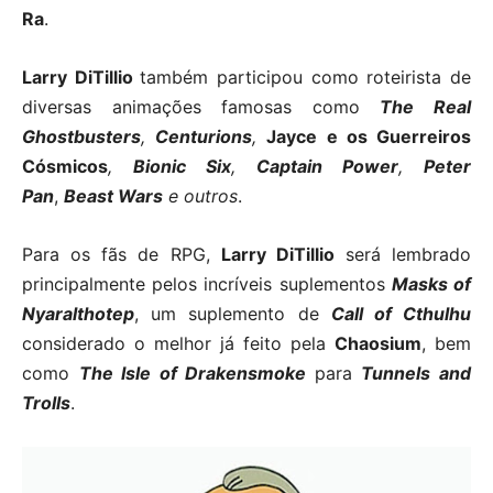
Ra
.
Larry
DiTillio
também participou como roteirista de
diversas animações famosas como
The Real
Ghostbusters
,
Centurions
,
Jayce e os Guerreiros
Cósmicos
,
Bionic Six
,
Captain Power
,
Peter
Pan
,
Beast Wars
e outros
.
Para os fãs de RPG,
Larry DiTillio
será lembrado
principalmente pelos incríveis suplementos
Masks of
Nyaralthotep
, um suplemento de
Call of Cthulhu
considerado o melhor já feito pela
Chaosium
, bem
como
The Isle of Drakensmoke
para
Tunnels and
Trolls
.